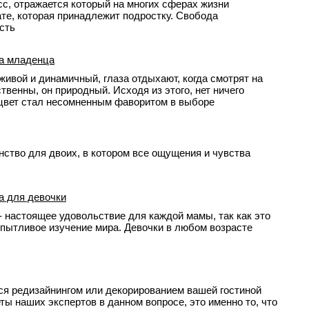
с, отражается который на многих сферах жизни
ате, которая принадлежит подростку. Свобода
сть
та младенца
 живой и динамичный, глаза отдыхают, когда смотрят на
ственны, он природный. Исходя из этого, нет ничего
 цвет стал несомненным фаворитом в выборе
нство для двоих, в котором все ощущения и чувства
а для девочки
- настоящее удовольствие для каждой мамы, так как это
и пытливое изучение мира. Девочки в любом возрасте
ся редизайнингом или декорированием вашей гостиной
ты наших экспертов в данном вопросе, это именно то, что