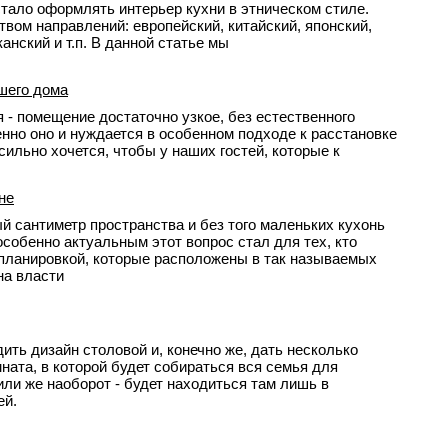
тало оформлять интерьер кухни в этническом стиле.
вом направлений: европейский, китайский, японский,
анский и т.п. В данной статье мы
шего дома
 - помещение достаточно узкое, без естественного
енно оно и нуждается в особенном подходе к расстановке
сильно хочется, чтобы у наших гостей, которые к
не
 сантиметр пространства и без того маленьких кухонь
собенно актуальным этот вопрос стал для тех, кто
 планировкой, которые расположены в так называемых
на власти
ить дизайн столовой и, конечно же, дать несколько
ната, в которой будет собираться вся семья для
или же наоборот - будет находиться там лишь в
ей.