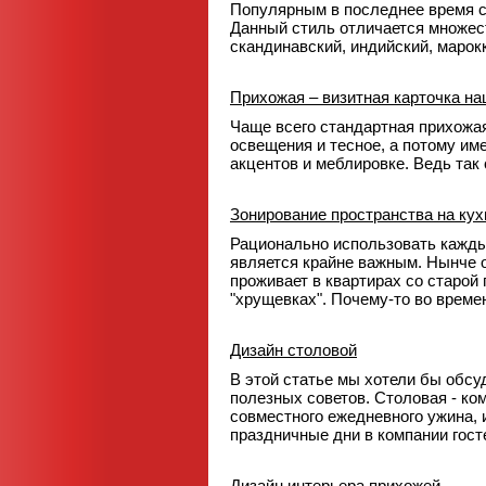
Популярным в последнее время с
Данный стиль отличается множест
скандинавский, индийский, марокк
Прихожая – визитная карточка на
Чаще всего стандартная прихожая
освещения и тесное, а потому им
акцентов и меблировке. Ведь так 
Зонирование пространства на кух
Рационально использовать каждый
является крайне важным. Нынче о
проживает в квартирах со старой
"хрущевках". Почему-то во време
Дизайн столовой
В этой статье мы хотели бы обсуд
полезных советов. Столовая - ком
совместного ежедневного ужина, 
праздничные дни в компании гост
Дизайн интерьера прихожей