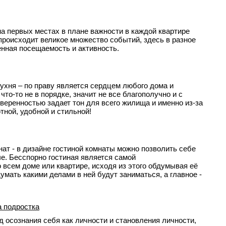
о на первых местах в плане важности в каждой квартире
 происходит великое множество событий, здесь в разное
нная посещаемость и активность.
кухня – по праву является сердцем любого дома и
что-то не в порядке, значит не все благополучно и с
веренностью задает тон для всего жилища и именно из-за
тной, удобной и стильной!
нат - в дизайне гостиной комнаты можно позволить себе
че. Бесспорно гостиная является самой
всем доме или квартире, исходя из этого обдумывая её
умать какими делами в ней будут заниматься, а главное -
а подростка
д осознания себя как личности и становления личности,