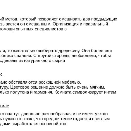
ный метод, который позволяет смешивать два предыдущих
азывается он смешанным. Организация и правильный
 помощи опытных специалистов в
ли, то желательно выбирать древесину. Она более или
облика спальни. С другой стороны, необходимо, чтобы
 сделаны из натурального сырья
нс
санс обставляются роскошной мебелью,
уру. Цветовое решение должно быть очень мягким,
олько полутона и гармония. Комната символизирует интим
стиле
то она тут довольно разнообразная и не имеет узкого
ь нужно тот факт, что предпочтение отдается светлым
годами выработался основной тон