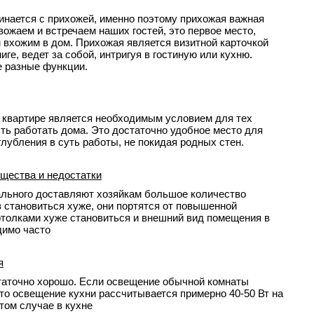
инается с прихожей, именно поэтому прихожая важная
вожаем и встречаем наших гостей, это первое место,
 вхожим в дом. Прихожая является визитной карточкой
иге, ведет за собой, интригуя в гостиную или кухню.
е разные функции.
и квартире является необходимым условием для тех
ть работать дома. Это достаточно удобное место для
лубления в суть работы, не покидая родных стен.
щества и недостатки
тального доставляют хозяйкам большое количество
 становиться хуже, они портятся от повышенной
потолками хуже становиться и внешний вид помещения в
димо часто
я
таточно хорошо. Если освещение обычной комнаты
., то освещение кухни рассчитывается примерно 40-50 Вт на
том случае в кухне