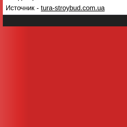
Источник -
tura-stroybud.com.ua