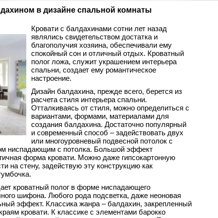
лдахином в дизайне спальной комнаты
Кровати с балдахинами сотни лет назад
являлись свидетельством достатка и
благополучия хозяина, обеспечивали ему
спокойный сон и отличный отдых. Кроватный
полог ложа, служит украшением интерьера
спальни, создает ему романтическое
настроение.
Дизайн балдахина, прежде всего, берется из
расчета стиля интерьера спальни.
Отталкиваясь от стиля, можно определиться с
вариантами, формами, материалами для
создания балдахина. Достаточно популярный
и современный способ – задействовать двух
или многоуровневый подвесной потолок с
ом ниспадающим с потолка. Большой эффект
гичная форма кровати. Можно даже гипсокартонную
ти на стену, задействую эту конструкцию как
тумбочка.
дает кроватный полог в форме ниспадающего
чного шифона. Любого рода подсветка, даже неоновая
ьный эффект. Классика жанра – балдахин, закрепленный
краям кровати. К классике с элементами барокко