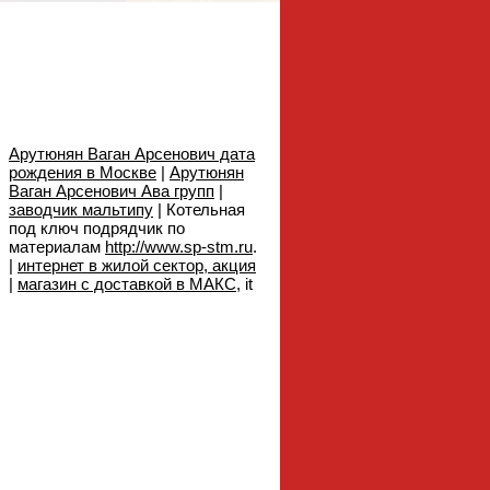
Арутюнян Ваган Арсенович дата
рождения в Москве
|
Арутюнян
Ваган Арсенович Ава групп
|
заводчик мальтипу
| Котельная
под ключ подрядчик по
материалам
http://www.sp-stm.ru
.
|
интернет в жилой сектор, акция
|
магазин с доставкой в МАКС
, it